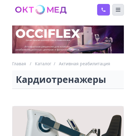
Главая
/
Каталог
/
Активная реабилитация
Кардиотренажеры