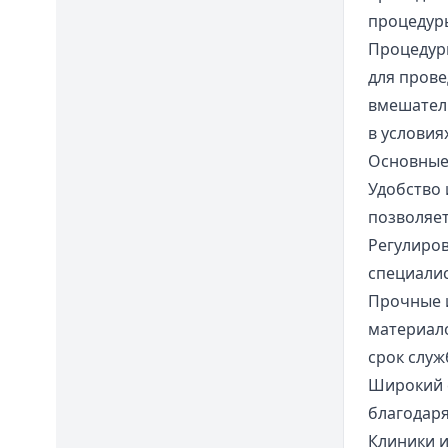
процедуры
Процедур
для прове
вмешатель
в условия
Основные
Удобство 
позволяе
Регулиров
специалис
Прочные 
материало
срок служ
Широкий с
благодаря
Клиники и