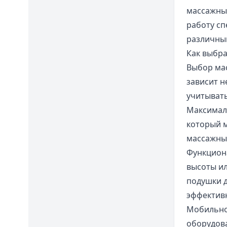
массажные
работу сп
различным
Как выбр
Выбор мас
зависит н
учитыват
Максималь
который м
массажных
Функцион
высоты ил
подушки д
эффективн
Мобильнос
оборудова