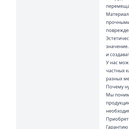
перемеща
Материалы
прочными
поврежден
Эстетичес
значение.
и создава
У нас мож
частных к
разных м
Почему н
Мы поним
продукци
необходи
Приобрета
Гарантию 