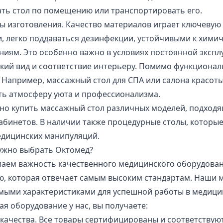
ть стол по помещению или транспортировать его.
 изготовления. Качество материалов играет ключевую
, легко поддаваться дезинфекции, устойчивыми к хими
иям. Это особенно важно в условиях постоянной экспл
кий вид и соответствие интерьеру. Помимо функционал
 Например, массажный стол для СПА или салона красо
ть атмосферу уюта и профессионализма.
но купить массажный стол различных моделей, подходящ
абинетов. В наличии также процедурные столы, которы
едицинских манипуляций.
ужно выбрать Октомед?
аем важность качественного медицинского оборудовани
ю, которая отвечает самым высоким стандартам. Наши 
мыми характеристиками для успешной работы в медици
я оборудование у нас, вы получаете:
качества. Все товары сертифицированы и соответству