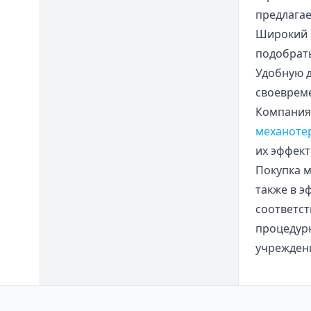
предлагае
Широкий а
подобрать
Удобную д
своевреме
Компания 
механоте
их эффект
Покупка м
также в 
соответст
процедур
учрежден