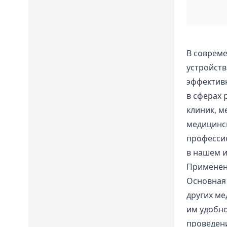
В соврем
устройств
эффективн
в сферах
клиник, м
медицинс
професси
в нашем и
Применен
Основная 
других ме
им удобно
проведени