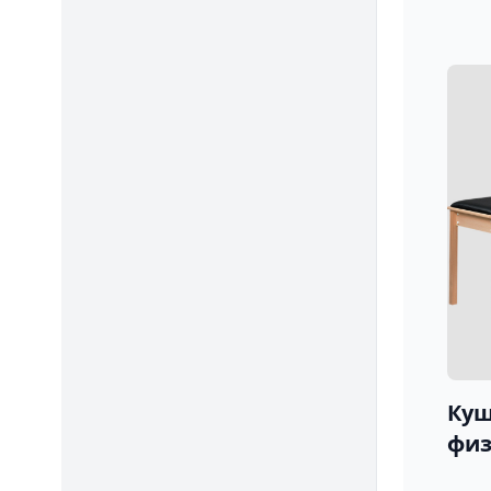
Куш
физ