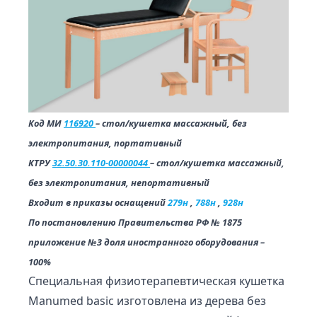
Код МИ
116920
– стол/кушетка массажный, без
электропитания, портативный
КТРУ
32.50.30.110-00000044
– стол/кушетка массажный,
без электропитания, непортативный
Входит в приказы оснащений
279н
,
788н
,
928н
По постановлению Правительства РФ № 1875
приложение №3 доля иностранного оборудования –
100%
Специальная физиотерапевтическая кушетка
Manumed basic изготовлена из дерева без