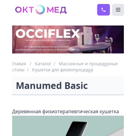
Главая
/
Каталог
/
Массажные и процедурные
столы
/
Кушетки для физиопроцедур
Manumed Basic
Деревянная физиотерапевтическая кушетка