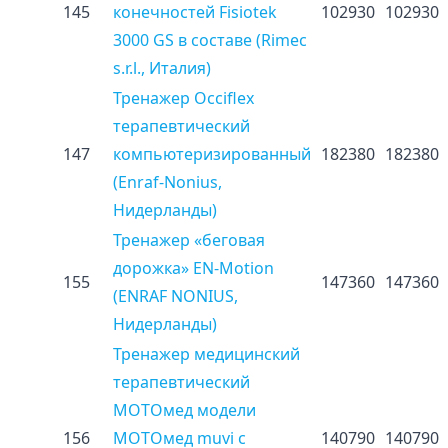
145
конечностей Fisiotek
102930
102930
3000 GS в составе (Rimec
s.r.l., Италия)
Тренажер Occiflex
терапевтический
147
компьютеризированный
182380
182380
(Enraf-Nonius,
Нидерланды)
Тренажер «беговая
дорожка» EN-Motion
155
147360
147360
(ENRAF NONIUS,
Нидерланды)
Тренажер медицинский
терапевтический
МОТОмед модели
156
МОТОмед muvi с
140790
140790