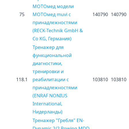
МОТОмед модели
75
МОТОмед muvi с
140790
140790
принадлежностями
(RECK-Technik GmbH &
Co KG, Германия)
Тренажер для
функциональной
диагностики,
тренировки и
118.1
реабилитации с
103810
103810
принадлежностями
(ENRAF NONIUS
International,
Нидерланды)
Тренажер "Гребля" EN-
Dynamic 2/2 Rowing MDD