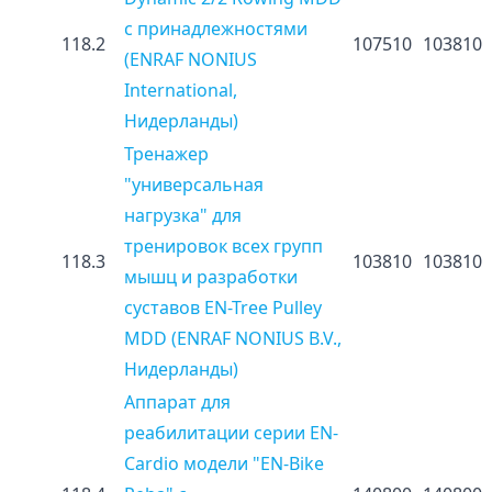
с принадлежностями
118.2
107510
103810
(ENRAF NONIUS
International,
Нидерланды)
Тренажер
"универсальная
нагрузка" для
тренировок всех групп
118.3
103810
103810
мышц и разработки
суставов EN-Tree Pulley
MDD (ENRAF NONIUS B.V.,
Нидерланды)
Аппарат для
реабилитации серии EN-
Cardio модели "EN-Bike