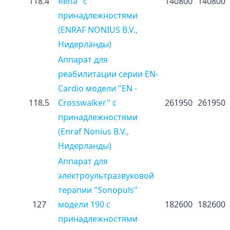
118.4
Reha" с
140800
140800
принадлежностями
(ENRAF NONIUS B.V.,
Нидерланды)
Аппарат для
реабилитации серии EN-
Cardio модели "EN -
118.5
Crosswalker" с
261950
261950
принадлежностями
(Enraf Nonius B.V.,
Нидерланды)
Аппарат для
электроультразвуковой
терапии "Sonopuls"
127
модели 190 с
182600
182600
принадлежностями