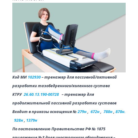
Код МИ
102930
– тренажер для пассивной/активной
разработки тазобедренного/коленного сустава
КТРУ
26.60.13.190-00728
–
тренажер для
продолжительной пассивной разработки суставов
Входит в приказы оснащения №
279н
,
672н
,
788н
,
878н.
928н
,
1379н
По постановлению Правительства РФ № 1875
приложение №3 доля иностранного оборудования –