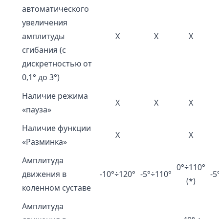
автоматического
увеличения
амплитуды
Х
Х
Х
сгибания (с
дискретностью от
0,1° до 3°)
Наличие режима
Х
Х
Х
«пауза»
Наличие функции
Х
Х
«Разминка»
Амплитуда
0°÷110°
движения в
-10°÷120°
-5°÷110°
-5
(*)
коленном суставе
Амплитуда