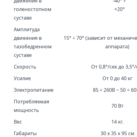
движения в
-40° ÷
голеностопном
+20°
суставе
Амплитуда
движения в
15° ÷ 70° (зависит от механич
тазобедренном
аппарата)
суставе
Скорость
От 0,8°/сек до 3,5°/
Усилие
От 0 до 40 кг
Электропитание
85 ÷ 260В ~ 50 ÷ 60
Потребляемая
70 Вт
мощность
Вес
14 кг.
Габариты
30 x 35 x 95 см