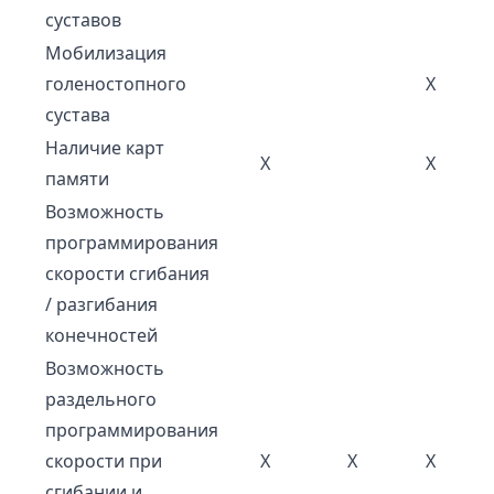
суставов
Мобилизация
голеностопного
Х
сустава
Наличие карт
Х
Х
памяти
Возможность
программирования
скорости сгибания
/ разгибания
конечностей
Возможность
раздельного
программирования
скорости при
X
X
X
сгибании и