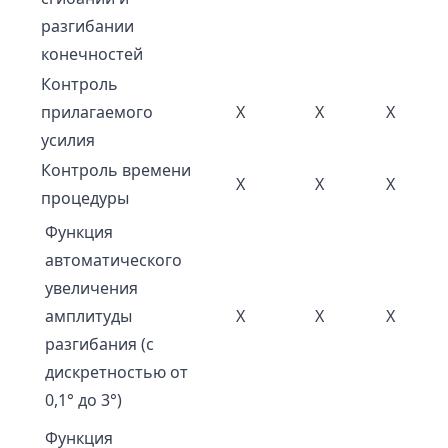
разгибании
конечностей
Контроль
прилагаемого
Х
Х
Х
усилия
Контроль времени
Х
Х
Х
процедуры
Функция
автоматического
увеличения
амплитуды
Х
Х
Х
разгибания (с
дискретностью от
0,1° до 3°)
Функция