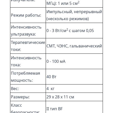
2
МГц): 1 или 5 см
Импульсный, непрерывный
Режим работы:
(несколько режимов)
Интенсивность
2
0 - 3 Вт/см
с шагом 0,05
ультразвука:
Терапевтические
СМТ, ЧЭНС, гальванический
токи:
Интенсивность
0 - 100 мА
тока:
Потребляемая
40 Вт
мощность:
Вес:
4 кг
Размеры:
29 x 28 x 11 см
Класс
II тип BF
безопасности: