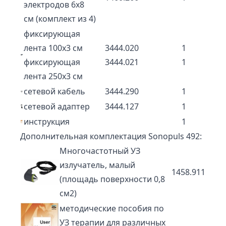
электродов 6х8
см (комплект из 4)
фиксирующая
лента 100х3 см
3444.020
1
фиксирующая
3444.021
1
лента 250х3 см
сетевой кабель
3444.290
1
сетевой адаптер
3444.127
1
инструкция
1
Дополнительная комплектация Sonopuls 492:
Многочастотный УЗ
излучатель, малый
1458.911
(площадь поверхности 0,8
см2)
методические пособия по
УЗ терапии для различных