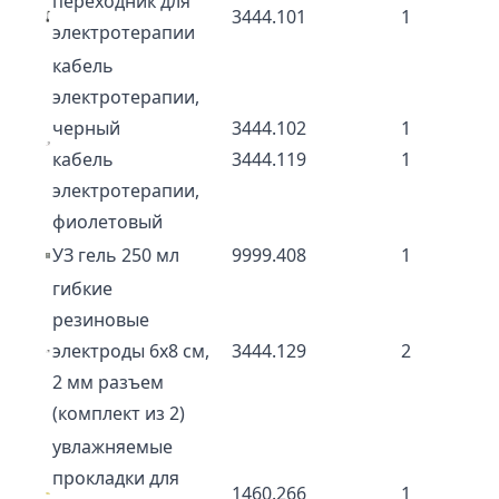
переходник для
3444.101
1
электротерапии
кабель
электротерапии,
черный
3444.102
1
кабель
3444.119
1
электротерапии,
фиолетовый
УЗ гель 250 мл
9999.408
1
гибкие
резиновые
электроды 6х8 см,
3444.129
2
2 мм разъем
(комплект из 2)
увлажняемые
прокладки для
1460.266
1