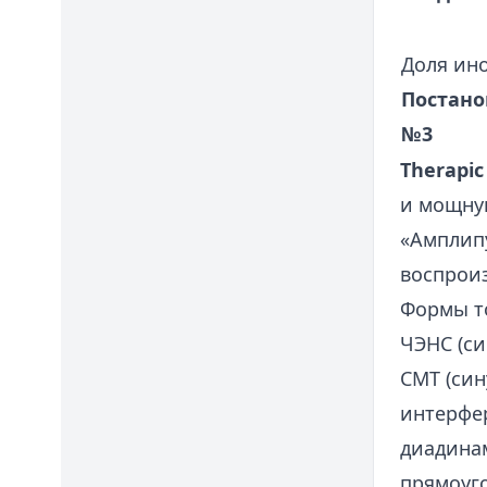
Доля ин
Постан
№3
Therapic
и мощную
«Амплип
воспроиз
Формы т
ЧЭНС (с
СМТ (син
интерфе
диадинам
прямоуг