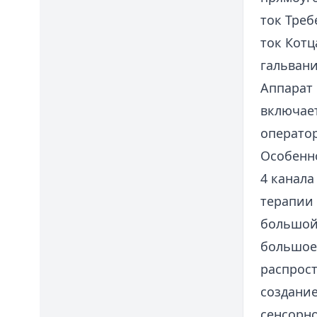
ток Треб
ток Кот
гальвани
Аппарат
включает
операто
Особенн
4 канала
терапии 
большой
большое
распрос
создани
сенсорн