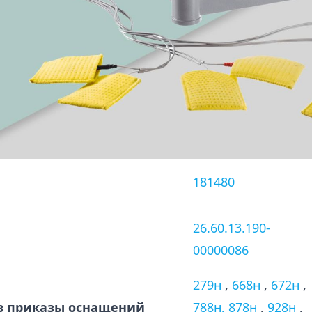
181480
26.60.13.190-
00000086
279н
,
668н
,
672н
,
в приказы оснащений
788н,
878н
,
928н
,