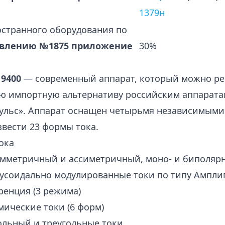
1379н
остранного оборудования по
овлению №1875 приложение
30%
 9400
— современный аппарат, который можно р
 импортную альтернативу российским аппаратам 
ульс». Аппарат оснащен четырьмя независимыми 
вести 23 формы тока.
ока
имметричный и ассиметричный, моно- и биполяр
усоидально модулированные токи по типу Амплипу
ренция (3 режима)
ические токи (6 форм)
ольный и треугольные токи