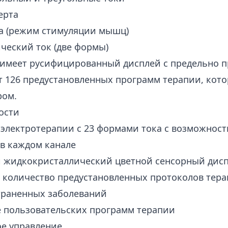
ерта
ца (режим стимуляции мышц)
ческий ток (две формы)
 имеет русифицированный дисплей с предельно п
 126 предустановленных программ терапии, кото
ром.
ости
 электротерапии с 23 формами тока с возможнос
в каждом канале
 жидкокристаллический цветной сенсорный дис
 количество предустановленных протоколов тера
траненных заболеваний
е пользовательских программ терапии
ое управление