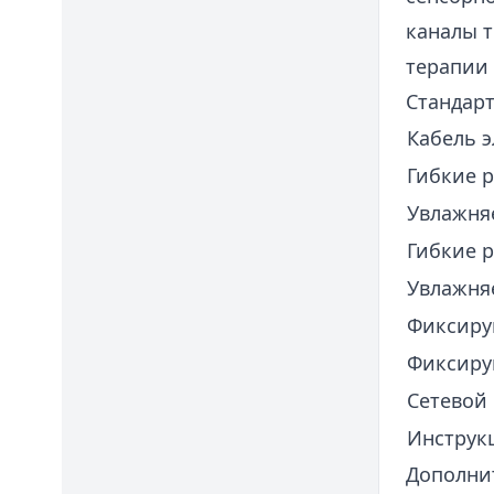
каналы т
терапии
Стандар
Кабель 
Гибкие р
Увлажня
Гибкие р
Увлажня
Фиксиру
Фиксиру
Сетевой
Инструк
Дополни