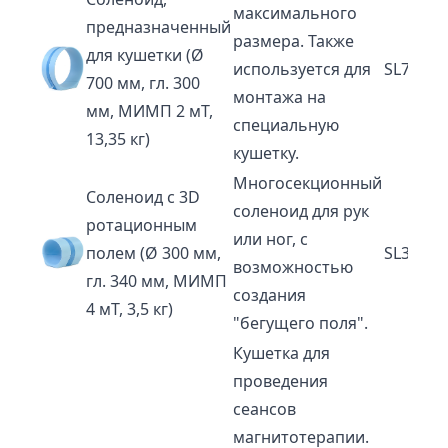
максимального
предназначенный
размера. Также
для кушетки (Ø
используется для
SL70
700 мм, гл. 300
монтажа на
мм, МИМП 2 мТ,
специальную
13,35 кг)
кушетку.
Многосекционный
Соленоид с 3D
соленоид для рук
ротационным
или ног, с
полем (Ø 300 мм,
SL30-3D
возможностью
гл. 340 мм, МИМП
создания
4 мТ, 3,5 кг)
"бегущего поля".
Кушетка для
проведения
сеансов
магнитотерапии.