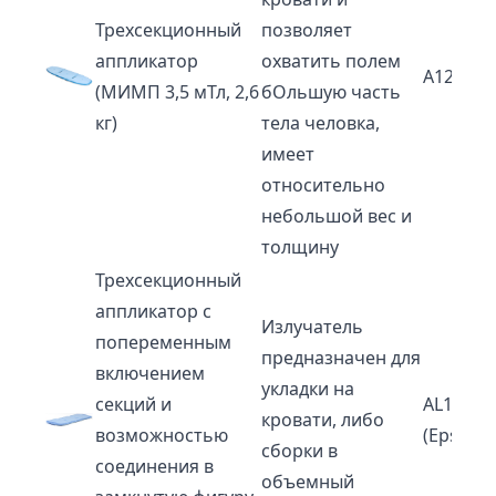
Трехсекционный
позволяет
аппликатор
охватить полем
A12PM
(МИМП 3,5 мТл, 2,6
бОльшую часть
кг)
тела человка,
имеет
относительно
небольшой вес и
толщину
Трехсекционный
аппликатор с
Излучатель
попеременным
предназначен для
включением
укладки на
секций и
AL135-3
кровати, либо
возможностью
(Epsilon
сборки в
соединения в
объемный