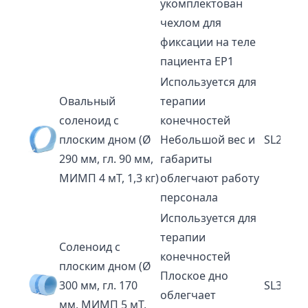
укомплектован
чехлом для
фиксации на теле
пациента EP1
Используется для
Овальный
терапии
соленоид с
конечностей
плоским дном (Ø
Небольшой вес и
SL29
290 мм, гл. 90 мм,
габариты
МИМП 4 мТ, 1,3 кг)
облегчают работу
персонала
Используется для
терапии
Соленоид с
конечностей
плоским дном (Ø
Плоское дно
300 мм, гл. 170
SL30-P
облегчает
мм, МИМП 5 мТ,