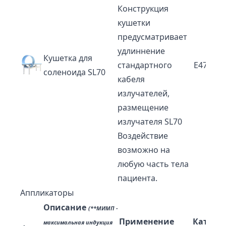
Конструкция
кушетки
предусматривает
удлиннение
Кушетка для
стандартного
E4716
соленоида SL70
кабеля
излучателей,
размещение
излучателя SL70
Воздействие
возможно на
любую часть тела
пациента.
Аппликаторы
Описание
(**МИМП -
Применение
Катал
максимальная индукция