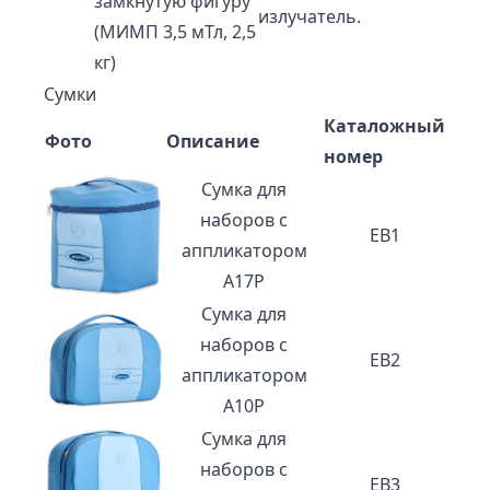
замкнутую фигуру
излучатель.
(МИМП 3,5 мТл, 2,5
кг)
Сумки
Каталожный
Фото
Описание
номер
Сумка для
наборов с
EB1
аппликатором
A17P
Сумка для
наборов с
EB2
аппликатором
A10P
Сумка для
наборов с
EB3