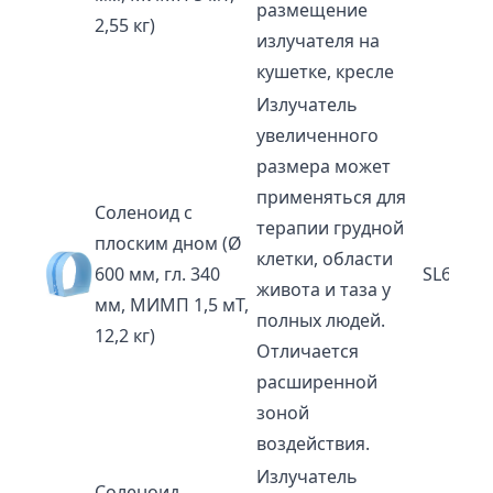
размещение
2,55 кг)
излучателя на
кушетке, кресле
Излучатель
увеличенного
размера может
применяться для
Соленоид с
терапии грудной
плоским дном (Ø
клетки, области
600 мм, гл. 340
SL60-P
живота и таза у
мм, МИМП 1,5 мТ,
полных людей.
12,2 кг)
Отличается
расширенной
зоной
воздействия.
Излучатель
Соленоид,