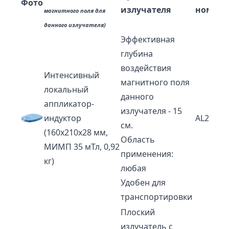
Фото
излучателя
номер
магнитного поля для
данного излучателя)
Эффективная
глубина
воздействия
Интенсивный
магнитного поля
локальный
данного
аппликатор-
излучателя - 15
индуктор
AL21
см.
(160х210х28 мм,
Область
МИМП 35 мТл, 0,92
применения:
кг)
любая
Удобен для
транспортировки
Плоский
излучатель с