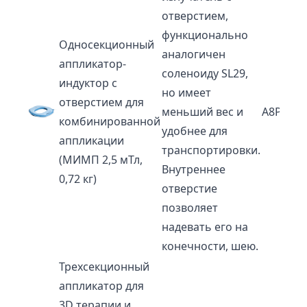
отверстием,
функционально
Односекционный
аналогичен
аппликатор-
соленоиду SL29,
индуктор с
но имеет
отверстием для
меньший вес и
A8P
комбинированной
удобнее для
аппликации
транспортировки.
(МИМП 2,5 мТл,
Внутреннее
0,72 кг)
отверстие
позволяет
надевать его на
конечности, шею.
Трехсекционный
аппликатор для
3D терапии и