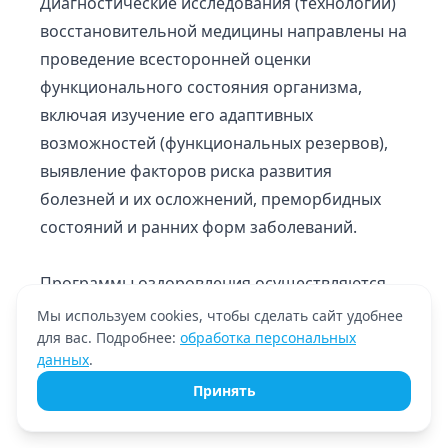
Диагностические исследования (технологии)
восстановительной медицины направлены на
проведение всесторонней оценки
функционального состояния организма,
включая изучение его адаптивных
возможностей (функциональных резервов),
выявление факторов риска развития
болезней и их осложнений, преморбидных
состояний и ранних форм заболеваний.
Программы оздоровления осуществляются
по отношению к практически здоровым
Мы используем cookies, чтобы сделать сайт удобнее
для вас. Подробнее:
лицам, ослабленным в результате
обработка персональных
данных
.
воздействия неблагоприятных факторов
Принять
среды и деятельности или перенесенных
заболеваний.