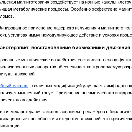
льсная магнитотерапия воздействует на ионные каналы клето
учшая метаболические процессы. Особенно эффективно магнитн
ломов.
инированное применение лазерного излучения и магнитного поля
кт, усиливая иммунномодулирующее действие и ускоряя проце
анотерапия: восстановление биомеханики движения
рованные механические воздействия составляют основу функци
иализированных аппаратах обеспечивает контролируемую разраб
литуды движений.
ебный массаж
 различных модификаций улучшает лимфодренаж, 
ализует мышечный тонус. Применение пневмомассажа и гидром
нического воздействия.
вная механотерапия с использованием тренажёров с биологичес
динационные способности и стереотип движений, что критическ
илитации.