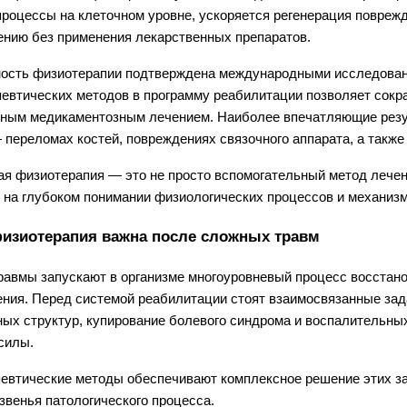
роцессы на клеточном уровне, ускоряется регенерация поврежд
нию без применения лекарственных препаратов.
сть физиотерапии подтверждена международными исследовани
евтических методов в программу реабилитации позволяет сократ
ным медикаментозным лечением. Наиболее впечатляющие резуль
 переломах костей, повреждениях связочного аппарата, а такж
я физиотерапия — это не просто вспомогательный метод лечени
 на глубоком понимании физиологических процессов и механизм
изиотерапия важна после сложных травм
авмы запускают в организме многоуровневый процесс восстано
ния. Перед системой реабилитации стоят взаимосвязанные зада
ых структур, купирование болевого синдрома и воспалительных
силы.
евтические методы обеспечивают комплексное решение этих за
звенья патологического процесса.