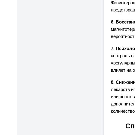
Физиотерап
предотвращ
6. Восста
магнитотер
вероятност
7. Психол
контроль н
«регулярны
влияет на 
8. Снижен
лекарств и
или почек,
дополнител
количество
Сп