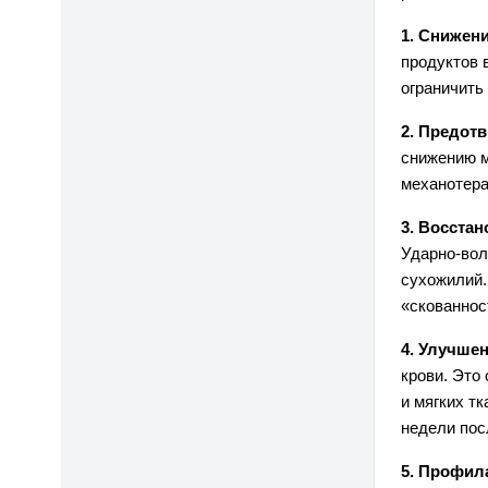
1. Снижени
продуктов 
ограничить
2. Предот
снижению м
механотера
3. Восста
Ударно‑вол
сухожилий.
«скованнос
4. Улучше
крови. Это
и мягких т
недели пос
5. Профил