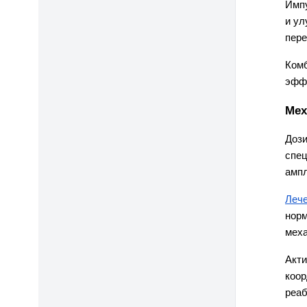
Импу
и ул
пере
Комб
эффе
Мех
Дози
спец
амп
Леч
норм
меха
Акти
коор
реаб