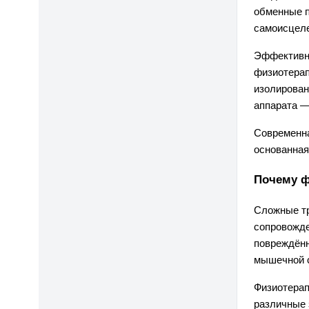
обменные п
самоисцеле
Эффективно
физиотерап
изолирован
аппарата —
Современна
основанная
Почему ф
Сложные тр
сопровожде
повреждённ
мышечной 
Физиотерап
различные 