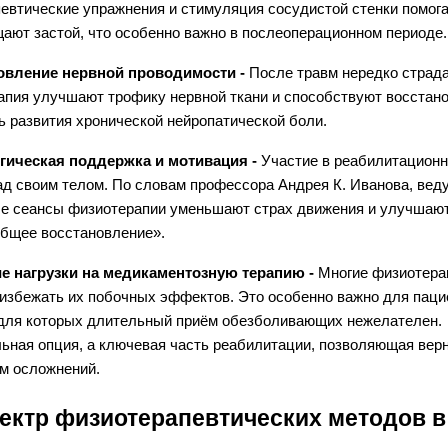
евтические упражнения и стимуляция сосудистой стенки помог
ают застой, что особенно важно в послеоперационном периоде.
новление нервной проводимости -
После травм нередко страд
апия улучшают трофику нервной ткани и способствуют восстан
ь развития хронической нейропатической боли.
огическая поддержка и мотивация -
Участие в реабилитационн
ад своим телом. По словам профессора Андрея К. Иванова, вед
е сеансы физиотерапии уменьшают страх движения и улучшают
общее восстановление».
ие нагрузки на медикаментозную терапию -
Многие физиотера
 избежать их побочных эффектов. Это особенно важно для паци
 для которых длительный приём обезболивающих нежелателен.
ьная опция, а ключевая часть реабилитации, позволяющая вер
м осложнений.
ектр физиотерапевтических методов 