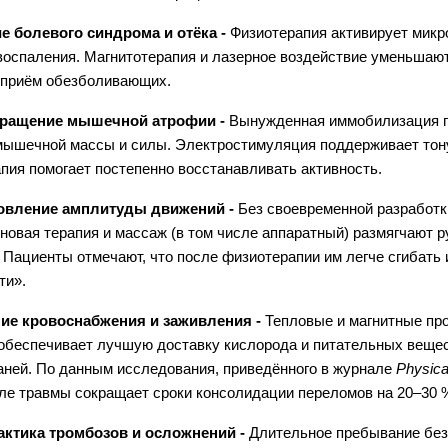
е болевого синдрома и отёка -
Физиотерапия активирует микр
воспаления. Магнитотерапия и лазерное воздействие уменьшаю
 приём обезболивающих.
вращение мышечной атрофии -
Вынужденная иммобилизация п
ышечной массы и силы. Электростимуляция поддерживает тону
пия помогает постепенно восстанавливать активность.
новление амплитуды движений -
Без своевременной разработк
новая терапия и массаж (в том числе аппаратный) размягчают 
 Пациенты отмечают, что после физиотерапии им легче сгибать и
ти».
ние кровоснабжения и заживления -
Тепловые и магнитные пр
 обеспечивает лучшую доставку кислорода и питательных вещес
каней. По данным исследования, приведённого в журнале
Physica
ле травмы сокращает сроки консолидации переломов на 20–30 
актика тромбозов и осложнений -
Длительное пребывание без