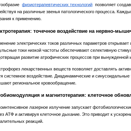
ообразие 
физиотерапевтических технологий
 позволяет созда
ействуя на различные звенья патологического процесса. Кажды
зания к применению.
ктротерапия: точечное воздействие на нервно-мыше
енение электрических токов различных параметров открывает 
льсные токи низкой частоты обеспечивают селективную стиму
отвращая развитие атрофических процессов при вынужденной 
трофорез лекарственных веществ позволяет доставлять активн
я системное воздействие. Диадинамические и синусоидальные
шают региональное кровообращение.
обиомодуляция и магнитотерапия: клеточное обнов
оинтенсивное лазерное излучение запускает фотобиологически
ез АТФ и активируя клеточное дыхание. Это приводит к ускоре
алительных реакций.