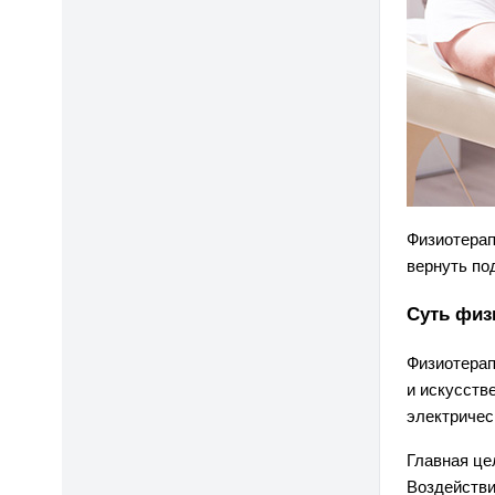
Физиотерап
вернуть по
Суть физ
Физиотерап
и искусств
электричес
Главная це
Воздействи