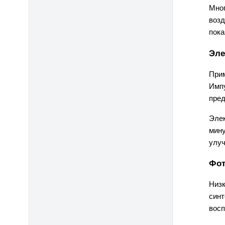
Мног
возд
пока
Эле
Прим
Импу
пред
Элек
мину
улуч
Фот
Низк
синт
восп