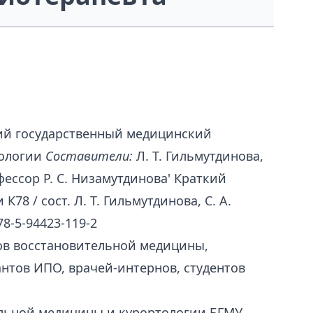
й государственный медицинский
тологии
Составители:
Л. Т. Гильмутдинова,
ессор Р. С. Низамутдинова' Краткий
8 / сост. Л. Т. Гильмутдинова, С. А.
78-5-94423-119-2
ов восста­новительной медицины,
антов ИПО, врачей-интернов, студентов
ельной медицины и курортологии БГМУ,