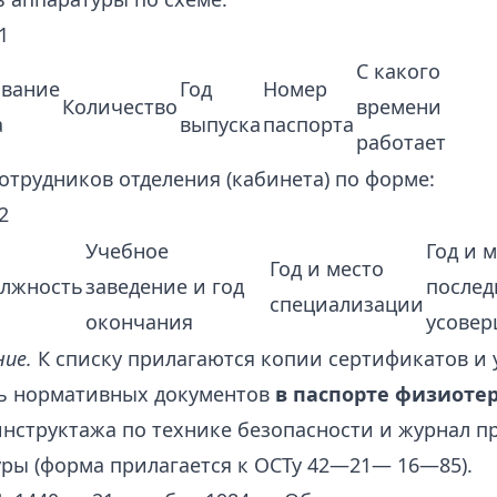
1
С какого
вание
Год
Номер
Количество
времени
а
выпуска
паспорта
работает
отрудников отделения (кабинета) по форме:
2
Учебное
Год и 
Год и место
лжность
заведение и год
послед
специализации
окончания
усовер
ние.
К списку прилагаются копии сертификатов и
ь нормативных документов
в паспорте физиоте
нструктажа по технике безопасности и журнал п
ры (форма прилагается к ОСТу 42—21— 16—85).