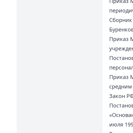
Приказ М
периодич
Сборник 
Буренков
Приказ М
учрежде
Постанов
персонал
Приказ М
средним
Закон РФ
Постанов
«Основан
июля 1993