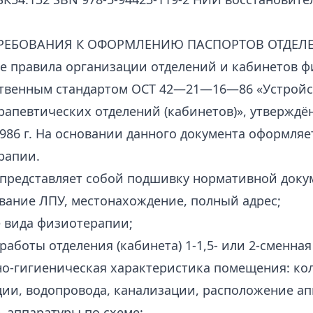
РЕБОВАНИЯ К ОФОРМЛЕНИЮ ПАСПОРТОВ ОТДЕЛ
е правила организации отделений и кабинетов 
твенным стандартом ОСТ 42—21—16—86 «Устройст
апевтических отделений (кабинетов)», утверждё
986 г. На основании данного документа оформляет
рапии.
представляет собой подшивку нормативной доку
вание ЛПУ, местонахождение, полный адрес;
 вида физиотерапии;
работы отделения (кабинета) 1-1,5- или 2-сменная
о-гигиеническая характеристика помещения: кол
ии, водопровода, канализации, расположение ап
 аппаратуры по схеме: