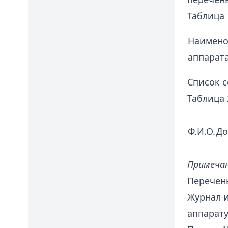
Таблица 
Наимено
аппарат
Список с
Таблица 
Ф.И.О.
До
Примеча
Перечен
Журнал и
аппарату