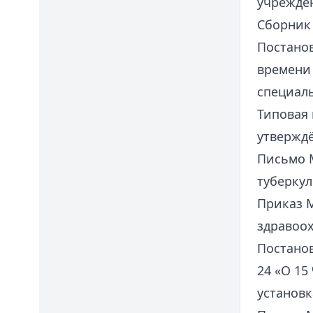
учрежден
Сборник
Постанов
времени 
специаль
Типовая 
утверждё
Письмо М
туберку
Приказ М
здравоох
Постано
24 «О 15
установк