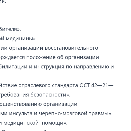
ия.
бителя».
ной медицины».
ании организации восстановительного
ерждается положение об организации
билитации и инструкция по направлению и
действие отраслевого стандарта ОСТ 42—21—
требования безопасности».
овершенствованию организации
ями инсульта и черепно-мозговой травмы».
ции медицинской помощи».