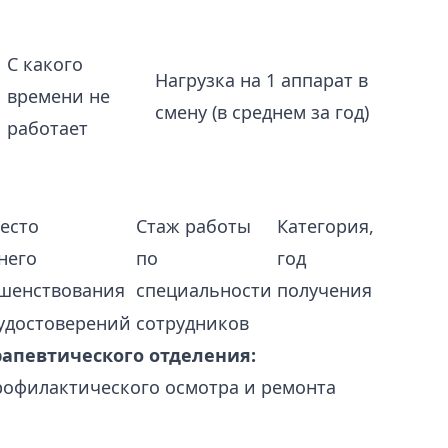
С какого
Нагрузка на 1 аппарат в
времени не
смену (в среднем за год)
работает
место
Стаж работы
Категория,
него
по
год
шенствования
специальности
получения
 удостоверений сотрудников
рапевтического отделения:
рофилактического осмотра и ремонта