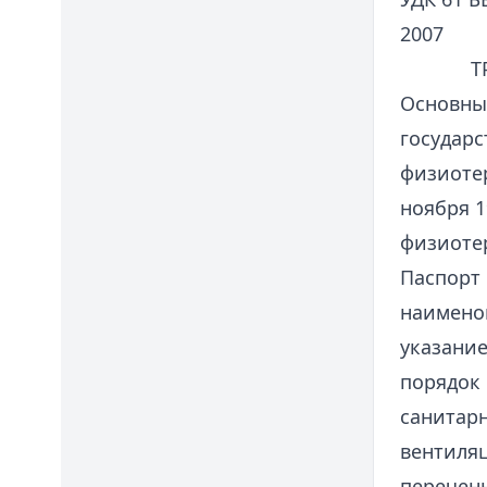
2007
Т
Основны
государс
физиотер
ноября 1
физиоте
Паспорт 
наимено
указание
порядок 
санитарн
вентиляц
перечень