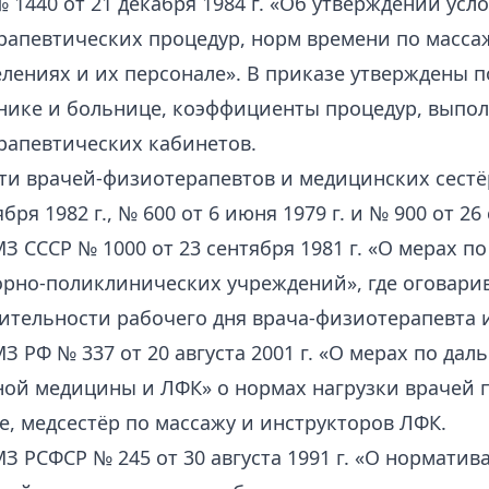
 1440 от 21 декабря 1984 г. «Об утверждении ус
рапевтических процедур, норм времени по масса
лениях и их персонале». В приказе утверждены
нике и больнице, коэффициенты процедур, выпо
рапевтических кабинетов.
ти врачей-физиотерапевтов и медицинских сестё
бря 1982 г., № 600 от 6 июня 1979 г. и № 900 от 26
З СССР № 1000 от 23 сентября 1981 г. «О мерах 
орно-поликлинических учреждений», где оговари
ительности рабочего дня врача-физиотерапевта 
З РФ № 337 от 20 августа 2001 г. «О мерах по д
ой медицины и ЛФК» о нормах нагрузки врачей 
, медсестёр по массажу и инструкторов ЛФК.
З РСФСР № 245 от 30 августа 1991 г. «О норматив