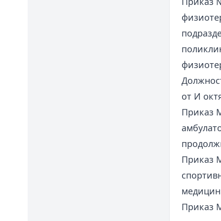
Приказ №
физиоте
подразде
поликли
физиоте
Должнос
от И октя
Приказ М
амбулат
продолж
Приказ М
спортивн
медицине
Приказ М