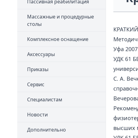
Пассивная реабилитация
Массажные и процедурные
столы
КРАТКИ
Методич
Комплексное оснащение
Уфа 2007
Аксессуары
УДК 61 Б
универс
Приказы
С. А. Ве
Сервис
справочн
Вечерова
Специалистам
Рекоменд
Новости
физиотер
высших 
Дополнительно
УДК 61 Б