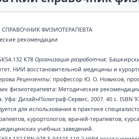
Й СПРАВОЧНИК ФИЗИОТЕРАПЕВТА
еские рекомендации
БК54.132 К78
Организация-разработчик:
Башкирски
итет, НИИ восстановительной медицины и курор
черова
Рецензенты:
профессор Ю. О. Новиков, проф
ик физиотерапевта: Методические рекомендации К7
. Уфа: ДизайнПолиграф-Сервис, 2007. 40 с. ISBN 9
уется для использования в практике специалист
апевтов, курортологов, врачей-терапевтов, курс
медицинских учебных заведений.
БК54.132 SBN 978-5-94423-119-2 НИИ восстановит