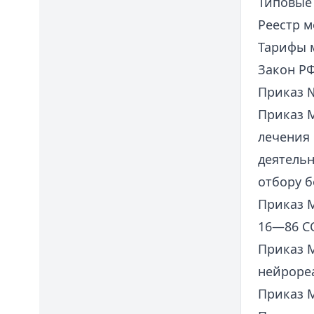
Типовые 
Реестр м
Тарифы м
Закон РФ
Приказ №
Приказ М
лечения
деятель
отбору 
Приказ М
16—86 СС
Приказ М
нейроре
Приказ М